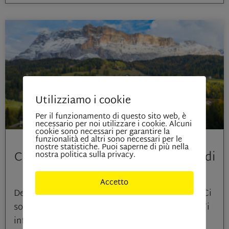
Utilizziamo i cookie
Per il funzionamento di questo sito web, è
necessario per noi utilizzare i cookie. Alcuni
cookie sono necessari per garantire la
4 Febbraio 2025
funzionalità ed altri sono necessari per le
nostre statistiche. Puoi saperne di più nella
Cosa bisogna sapere sull’acquisto di
nostra politica sulla privacy.
un immobile in Alto Adige
Accetto
Desideri acquistare un immobile in Alto Adige? Ci
sono alcuni aspetti importanti da considerare. Ti
Solo cookies indisponibili
informiamo sulle particolarità dell’acquisto