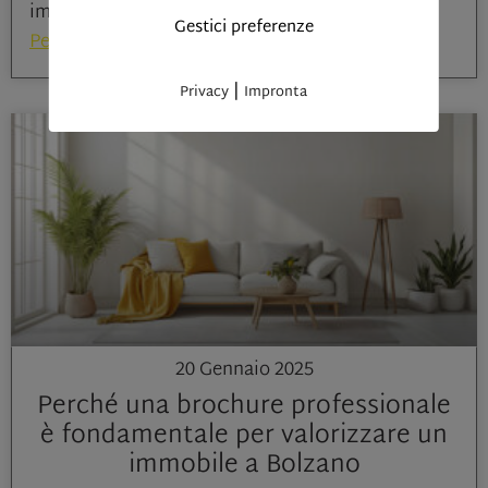
immobiliare in Alto Adige e su
Gestici preferenze
Per saperne di più »
|
Privacy
Impronta
20 Gennaio 2025
Perché una brochure professionale
è fondamentale per valorizzare un
immobile a Bolzano