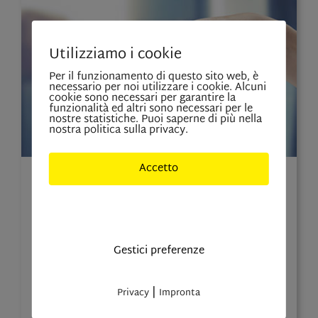
Utilizziamo i cookie
Per il funzionamento di questo sito web, è
necessario per noi utilizzare i cookie. Alcuni
cookie sono necessari per garantire la
funzionalità ed altri sono necessari per le
nostre statistiche. Puoi saperne di più nella
nostra politica sulla privacy.
Accetto
Niente di adatto a te?
Solo cookies indisponibili
Clicca qui:
Troveremo quello che
Gestici preferenze
cerchi!
|
Privacy
Impronta
ORDINE DI RICERCA