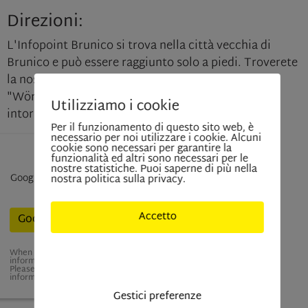
Direzioni:
L'Infopoint Brunico si trova nella città vecchia di
Brunico e può essere raggiunto solo a piedi. Troverete
la nostra filiale al piano terra accanto al bar
"WörtzBäck". Ci sono varie opzioni di parcheggio
Utilizziamo i cookie
intorno al centro città.
Per il funzionamento di questo sito web, è
necessario per noi utilizzare i cookie. Alcuni
cookie sono necessari per garantire la
Enable Google Maps?
funzionalità ed altri sono necessari per le
nostre statistiche. Puoi saperne di più nella
Google Maps can only be displayed if they are
nostra politica sulla privacy.
allowed to set cookies.
Accetto
Google Maps aktivieren
When Google Maps is activated for this site, personal
Solo cookies indisponibili
information is submitted to Google and processed.
Please see the YouTube privacy policy for more
information:
here
Gestici preferenze