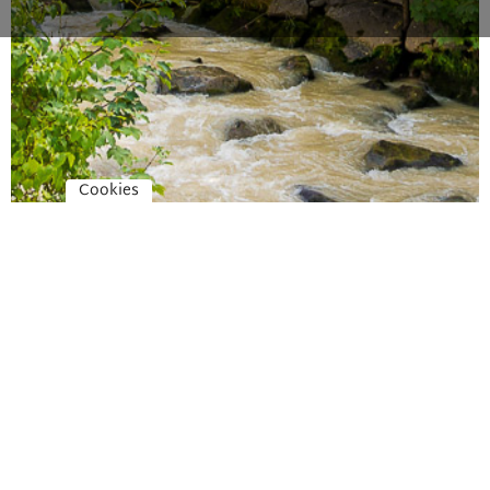
Cookies
Il vostro immobile a
Brunico e dintorni
Brunico unisce tradizione e vivacità. Il Castello di
Brunico, risalente al 1276, domina la città dalla
collina dello “Schlossberg” ed è visibile da molte
zone residenziali, come Teodone, Villa Santa