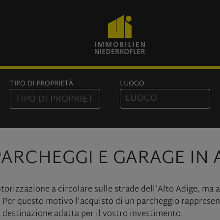
TIPO DI PROPRIETÀ
LUOGO
ARCHEGGI E GARAGE IN 
torizzazione a circolare sulle strade dell’Alto Adige, ma 
Per questo motivo l’acquisto di un parcheggio rappresent
 destinazione adatta per il vostro investimento.