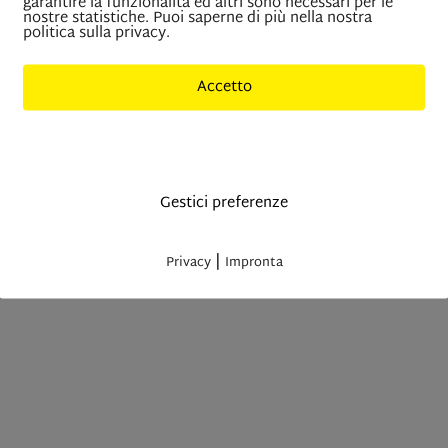
garantire la funzionalità ed altri sono necessari per le
nostre statistiche. Puoi saperne di più nella nostra
politica sulla privacy.
Accetto
Solo cookies indisponibili
Gestici preferenze
|
Privacy
Impronta