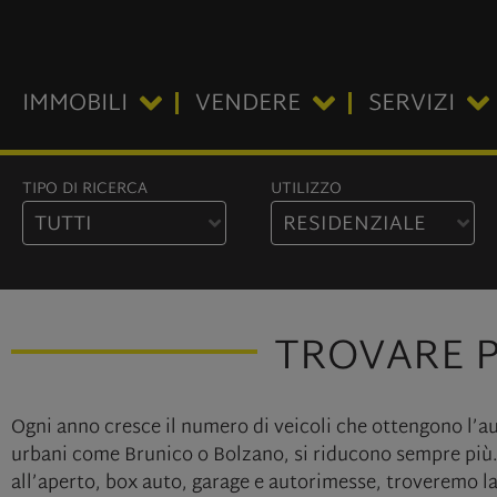
IMMOBILI
VENDERE
SERVIZI
TIPO DI RICERCA
UTILIZZO
TUTTI
RESIDENZIALE
TROVARE P
Ogni anno cresce il numero di veicoli che ottengono l’au
urbani come Brunico o Bolzano, si riducono sempre più. 
all’aperto, box auto, garage e autorimesse, troveremo la