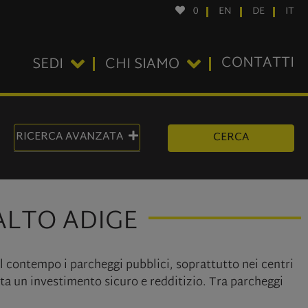
0
EN
DE
IT
CONTATTI
SEDI
CHI SIAMO
RICERCA AVANZATA
CERCA
ALTO ADIGE
al contempo i parcheggi pubblici, soprattutto nei centri
a un investimento sicuro e redditizio. Tra parcheggi