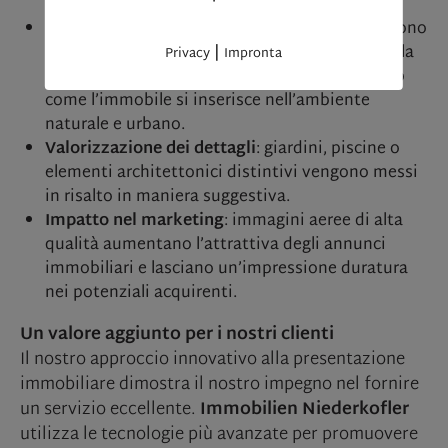
Vista d’insieme
: gli acquirenti potenziali ricevono
|
una panoramica completa della proprietà e della
Privacy
Impronta
zona circostante, potendo così valutare meglio
come l’immobile si inserisce nell’ambiente
naturale e urbano.
Valorizzazione dei dettagli
: giardini, piscine o
elementi architettonici distintivi vengono messi
in risalto in maniera suggestiva.
Impatto nel marketing
: immagini aeree di alta
qualità aumentano l’attrattiva degli annunci
immobiliari e lasciano un’impressione duratura
nei potenziali acquirenti.
Un valore aggiunto per i nostri clienti
Il nostro approccio innovativo alla presentazione
immobiliare dimostra il nostro impegno nel fornire
un servizio eccellente.
Immobilien Niederkofler
utilizza le tecnologie più avanzate per promuovere