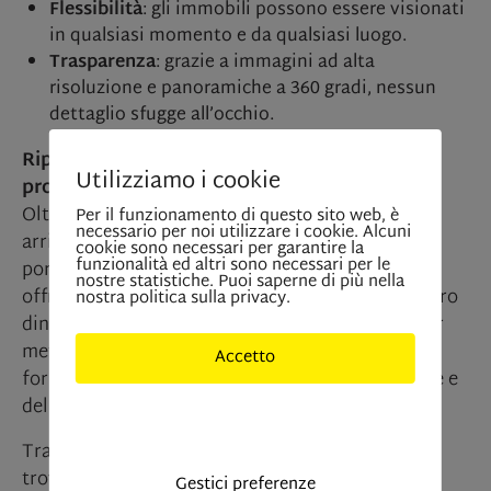
Flessibilità
: gli immobili possono essere visionati
in qualsiasi momento e da qualsiasi luogo.
Trasparenza
: grazie a immagini ad alta
risoluzione e panoramiche a 360 gradi, nessun
dettaglio sfugge all’occhio.
Riprese aeree – l’immobile da una nuova
Utilizziamo i cookie
prospettiva
Oltre alla visita virtuale, le
riprese aeree
Per il funzionamento di questo sito web, è
necessario per noi utilizzare i cookie. Alcuni
arricchiscono in modo straordinario il nostro
cookie sono necessari per garantire la
funzionalità ed altri sono necessari per le
portfolio. Attraverso la fotografia con droni,
nostre statistiche. Puoi saperne di più nella
offriamo viste mozzafiato degli immobili e dei loro
nostra politica sulla privacy.
dintorni. Questa proposta innovativa è ideale per
mettere in risalto caratteristiche particolari e
Accetto
fornire una panoramica completa della posizione e
del contesto.
Solo cookies indisponibili
Tra i principali vantaggi delle riprese aeree
troviamo:
Gestici preferenze