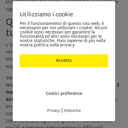
trova bloccato tra prezzi insostenibili e normative
rigide.
Utilizziamo i cookie
Quando la normativa non
Per il funzionamento di questo sito web, è
necessario per noi utilizzare i cookie. Alcuni
tutela ma penalizza
cookie sono necessari per garantire la
funzionalità ed altri sono necessari per le
nostre statistiche. Puoi saperne di più nella
L’alloggio per residenti pensato per proteggere i
nostra politica sulla privacy.
residenti, diventa spesso un ostacolo nelle
situazioni di separazione o per nuove coppie che
Accetto
vogliono vivere insieme.
Solo cookies indisponibili
Secondo l’agente immobiliare André Benedict
Niederkofler, si registrano sempre più casi simili:
3
matrimoni su 10 finiscono in divorzio
e
ogni
Gestici preferenze
anno si contano circa 540 separazioni ufficiali.
In questo contesto, negare l’accesso agli alloggi
|
Privacy
Impronta
convenzionati a chi ha già una proprietà
convenzionata significa ignorare i cambiamenti