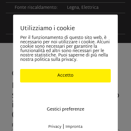
Fonte riscaldamento:
Legna, Elettrica
Impianto
a stufa
Utilizziamo i cookie
riscaldamento:
Per il funzionamento di questo sito web, è
necessario per noi utilizzare i cookie. Alcuni
cookie sono necessari per garantire la
funzionalità ed altri sono necessari per le
nostre statistiche. Puoi saperne di più nella
nostra politica sulla privacy.
Contattateci
Accetto
La tua richiesta
sull'immobile “Maso chiuso
Solo cookies indisponibili
in posizione panoramica”
Gestici preferenze
(5366)
Forma di saluto:
|
Privacy
Impronta