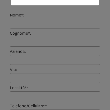
Nome*:
Cognome*:
Azienda:
Via:
Località*:
Telefono/Cellulare*: