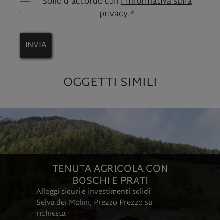
Sono d'accordo con
l'informativa sulla
privacy
.*
INVIA
OGGETTI SIMILI
TENUTA AGRICOLA CON
BOSCHI E PRATI
Alloggi sicuri e investimenti solidi
Selva dei Molini, Prezzo
Prezzo su
richiesta