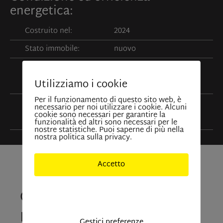
energetica:
Costruito nel:
2024
Stato immobile:
nuovo
Fonte riscaldamento:
pompa di calore,
Utilizziamo i cookie
Fotovoltaico
Per il funzionamento di questo sito web, è
Impianto
a pavimento
necessario per noi utilizzare i cookie. Alcuni
cookie sono necessari per garantire la
riscaldamento:
funzionalità ed altri sono necessari per le
nostre statistiche. Puoi saperne di più nella
nostra politica sulla privacy.
Accetto
Contattateci
Solo cookies indisponibili
La tua richiesta
Gestici preferenze