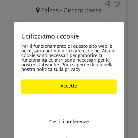
Falzes - Centro paese
Appartamento attico con due
camere da letto - A12
Utilizziamo i cookie
Per il funzionamento di questo sito web, è
necessario per noi utilizzare i cookie. Alcuni
cookie sono necessari per garantire la
funzionalità ed altri sono necessari per le
71
3
2
Prezzo su
nostre statistiche. Puoi saperne di più nella
nostra politica sulla privacy.
mq
richiesta
Accetto
Solo cookies indisponibili
Gestici preferenze