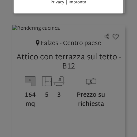
|
Privacy
Impronta
Falzes - Centro paese
Attico con terrazza sul tetto -
B12
164
5
3
Prezzo su
mq
richiesta