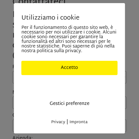
Contattateci
La tua richiesta
Utilizziamo i cookie
sull'immobile “Posto
Per il funzionamento di questo sito web, è
macchina in garage nel
necessario per noi utilizzare i cookie. Alcuni
cookie sono necessari per garantire la
funzionalità ed altri sono necessari per le
centro paese in locazione”
nostre statistiche. Puoi saperne di più nella
nostra politica sulla privacy.
(5348)
Forma di saluto:
Accetto
Solo cookies indisponibili
Nome*:
Gestici preferenze
Cognome*:
|
Privacy
Impronta
Azienda: