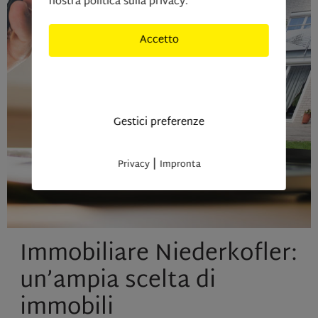
nostra politica sulla privacy.
Accetto
Solo cookies indisponibili
Gestici preferenze
|
Privacy
Impronta
Immobiliare Niederkofler:
un’ampia scelta di
immobili