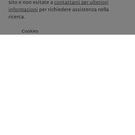
sito e non esitate a
contattarci per ulteriori
informazioni
per richiedere assistenza nella
ricerca.
Cookies
IMMOBILIEN
NIEDERKOFLER Srl
+39 0474 410 400
info@immobil-niederkofler.it
COPYRIGHT © IMMOBILIEN NIEDERKOFLER SRL, TUTTI I DIRITTI
RISERVATI
PRIVACY
IMPRONTA