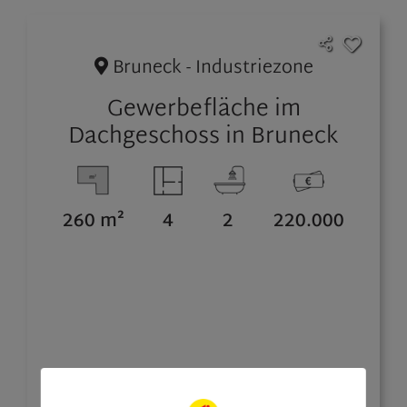
Bruneck - Industriezone
Gewerbefläche im
Dachgeschoss in Bruneck
260 m²
4
2
220.000