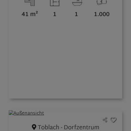
41 m²
1
1
1.000
Toblach - Dorfzentrum