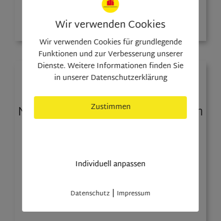
Wir verwenden Cookies
Wir verwenden Cookies für grundlegende
Funktionen und zur Verbesserung unserer
Dienste. Weitere Informationen finden Sie
in unserer Datenschutzerklärung
Sand in Taufers - Sand i.T.
Zustimmen
Moderne Praxis im Zentrum von
Sand in Taufers – hochwertig
nur nötige Cookies
ausgestattet, barrierefrei,
zentral
Individuell anpassen
93 m²
4
2
599.000
|
Datenschutz
Impressum