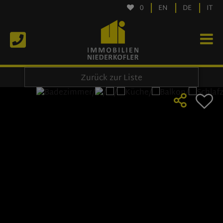
0
EN
DE
IT
Zurück zur Liste