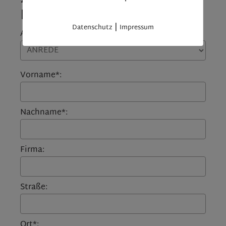
Balkon und Garage“ (5429)
|
Datenschutz
Impressum
Anrede:
Vorname*:
Nachname*:
Firma:
Straße:
Ort*: