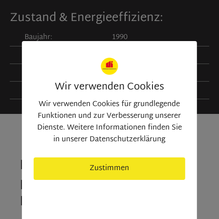
Zustand & Energieeffizienz:
Baujahr:
1990
Objektzustand:
neuwertig
Energiequelle:
Gas
Wir verwenden Cookies
Heizungsart:
Wir verwenden Cookies für grundlegende
Funktionen und zur Verbesserung unserer
Dienste. Weitere Informationen finden Sie
in unserer Datenschutzerklärung
Kontaktieren Sie uns
Zustimmen
Deine Anfrage zu der
Immobilie
nur nötige Cookies
„Penthousewohnung mit