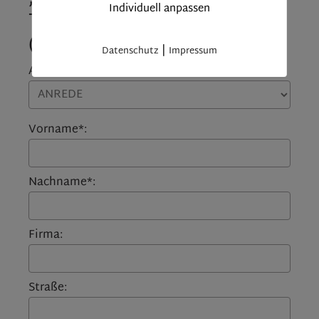
Individuell anpassen
Terrasse im Stadtzentrum“
(5349)
|
Datenschutz
Impressum
Anrede:
Vorname*:
Nachname*:
Firma:
Straße: