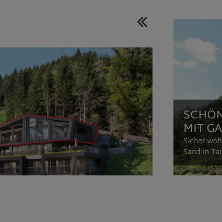
SCHÖN
MIT G
Sicher woh
Sand in Tau