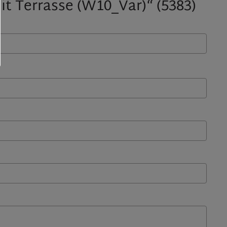
t Terrasse (W10_Var)“ (5383)