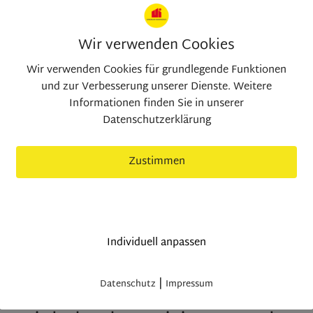
Gartenfläche:
88 m²
Wir verwenden Cookies
Zimmer:
3
Wir verwenden Cookies für grundlegende Funktionen
Schlafzimmer:
2
und zur Verbesserung unserer Dienste. Weitere
Informationen finden Sie in unserer
Badezimmer:
2
Datenschutzerklärung
Zustimmen
nur nötige Cookies
Individuell anpassen
|
Datenschutz
Impressum