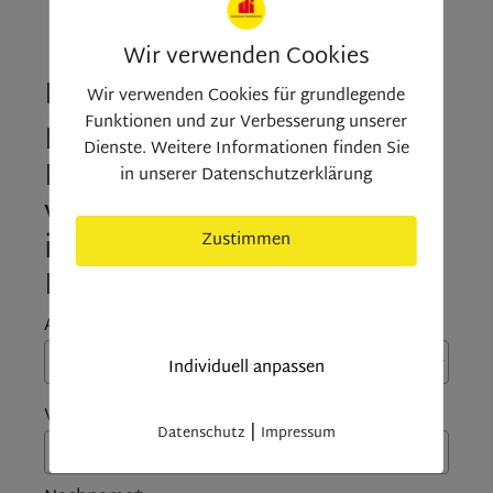
Wir verwenden Cookies
Kontaktieren Sie uns
Wir verwenden Cookies für grundlegende
Funktionen und zur Verbesserung unserer
Deine Anfrage zu der
Dienste. Weitere Informationen finden Sie
Immobilie „Helles,
in unserer Datenschutzerklärung
vermietetes Magazin zu
interessanten
Zustimmen
Konditionen“ (2452)
nur nötige Cookies
Anrede:
Individuell anpassen
Vorname*:
|
Datenschutz
Impressum