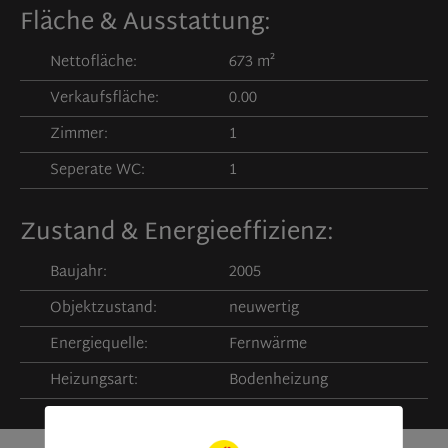
Fläche & Ausstattung:
Nettofläche:
673 m²
Verkaufsfläche:
0.00
Zimmer:
1
Seperate WC:
1
Zustand & Energieeffizienz:
Baujahr:
2005
Objektzustand:
neuwertig
Energiequelle:
Fernwärme
Heizungsart:
Bodenheizung