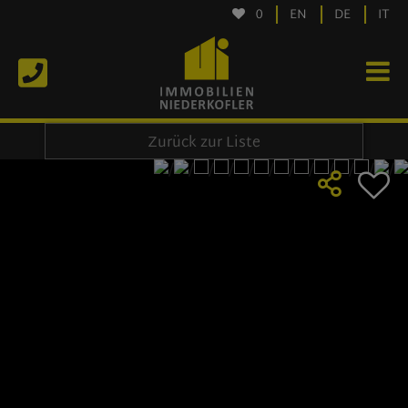
0
EN
DE
IT
Zurück zur Liste